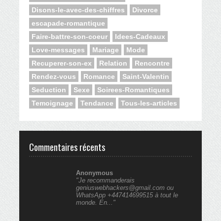
Disons-le-avec-des-chiffres
Divorce
escapade-romantique
Faire-battre-son-coeur
Idees-Cadeaux
Love-messages
Mariage
Mode
Recuperer-son-ex
Relation
Rencontre
Rendez-vous
Romance
Saint-Valentin
Seduction
Sexe
Soirees-Romantiques
Temoignage
Tendance
Tous-les-articles
Commentaires récents
Anonymous
"Je recommanderais
geniuswebhackers@gmail.com ou
WhatsApp +447414699515 à tout le
monde. En..."