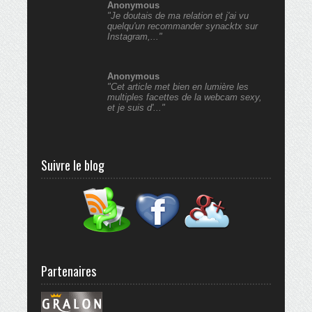
Anonymous
"Je doutais de ma relation et j'ai vu
quelqu'un recommander synacktx sur
Instagram,..."
Anonymous
"Cet article met bien en lumière les
multiples facettes de la webcam sexy,
et je suis d'..."
Suivre le blog
Partenaires