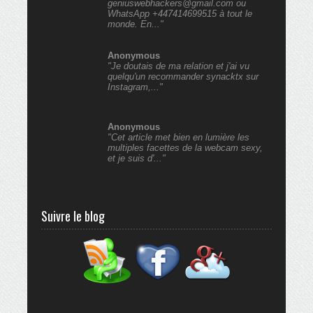
geniuswebhackers@gmail.com ou
WhatsApp +447414699515 à tout le
monde. En..."
Anonymous
"Je doutais de ma relation et j'ai vu
quelqu'un recommander synacktx sur
Instagram,..."
Anonymous
"Cet article met bien en lumière les
multiples facettes de la webcam sexy,
et je suis d'..."
Suivre le blog