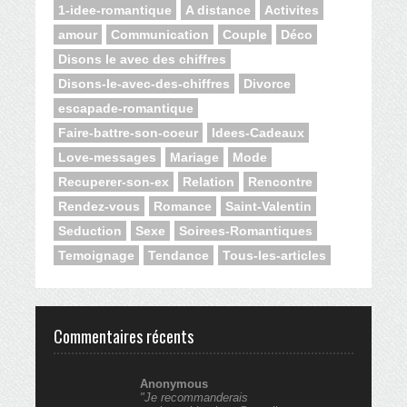
1-idee-romantique
A distance
Activites
amour
Communication
Couple
Déco
Disons le avec des chiffres
Disons-le-avec-des-chiffres
Divorce
escapade-romantique
Faire-battre-son-coeur
Idees-Cadeaux
Love-messages
Mariage
Mode
Recuperer-son-ex
Relation
Rencontre
Rendez-vous
Romance
Saint-Valentin
Seduction
Sexe
Soirees-Romantiques
Temoignage
Tendance
Tous-les-articles
Commentaires récents
Anonymous
"Je recommanderais