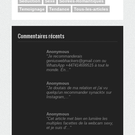
Seduction
Sexe
Soirees-Romantiques
Temoignage
Tendance
Tous-les-articles
Commentaires récents
Anonymous
"Je recommanderais
geniuswebhackers@gmail.com ou
WhatsApp +447414699515 à tout le
monde. En..."
Anonymous
"Je doutais de ma relation et j'ai vu
quelqu'un recommander synacktx sur
Instagram,..."
Anonymous
"Cet article met bien en lumière les
multiples facettes de la webcam sexy,
et je suis d'..."