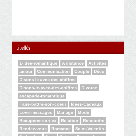
Libellés
1-idee-romantique
A distance
Activites
amour
Communication
Couple
Déco
Disons le avec des chiffres
Disons-le-avec-des-chiffres
Divorce
escapade-romantique
Faire-battre-son-coeur
Idees-Cadeaux
Love-messages
Mariage
Mode
Recuperer-son-ex
Relation
Rencontre
Rendez-vous
Romance
Saint-Valentin