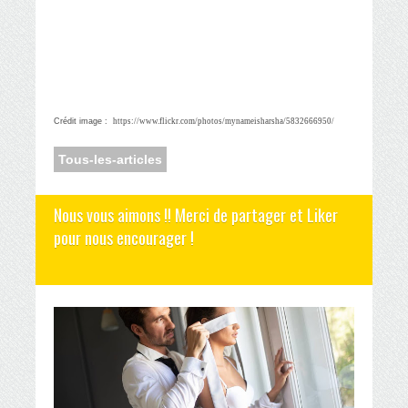
Crédit image :
https://www.flickr.com/photos/mynameisharsha/5832666950/
Tous-les-articles
Nous vous aimons !! Merci de partager et Liker
pour nous encourager !