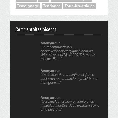
Temoignage
Tendance
Tous-les-articles
Commentaires récents
Anonymous
"Je recommanderais
geniuswebhackers@gmail.com ou
WhatsApp +447414699515 à tout le
monde. En..."
Anonymous
"Je doutais de ma relation et j'ai vu
quelqu'un recommander synacktx sur
Instagram,..."
Anonymous
"Cet article met bien en lumière les
multiples facettes de la webcam sexy,
et je suis d'..."