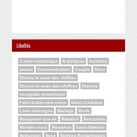
Libellés
1-idee-romantique
A distance
Activites
amour
Communication
Couple
Déco
Disons le avec des chiffres
Disons-le-avec-des-chiffres
Divorce
escapade-romantique
Faire-battre-son-coeur
Idees-Cadeaux
Love-messages
Mariage
Mode
Recuperer-son-ex
Relation
Rencontre
Rendez-vous
Romance
Saint-Valentin
Seduction
Sexe
Soirees-Romantiques