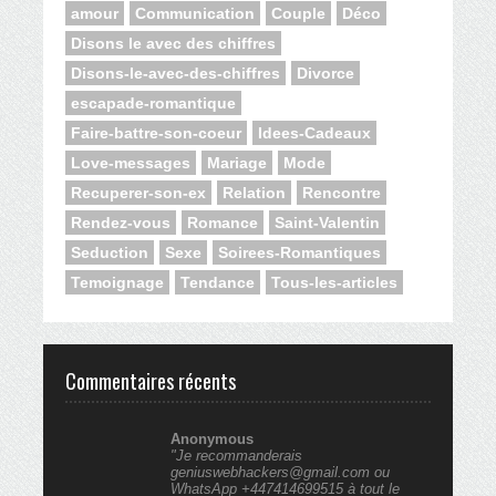
amour
Communication
Couple
Déco
Disons le avec des chiffres
Disons-le-avec-des-chiffres
Divorce
escapade-romantique
Faire-battre-son-coeur
Idees-Cadeaux
Love-messages
Mariage
Mode
Recuperer-son-ex
Relation
Rencontre
Rendez-vous
Romance
Saint-Valentin
Seduction
Sexe
Soirees-Romantiques
Temoignage
Tendance
Tous-les-articles
Commentaires récents
Anonymous
"Je recommanderais
geniuswebhackers@gmail.com ou
WhatsApp +447414699515 à tout le