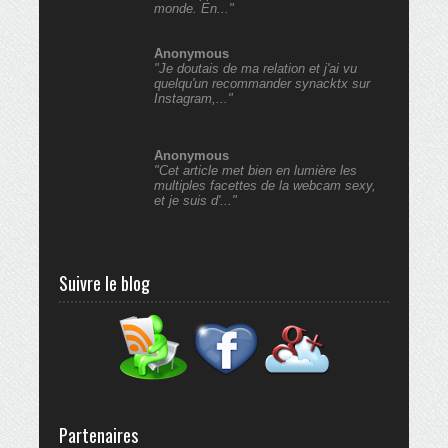
monde. En..."
Anonymous
"Je doutais de ma relation et j'ai vu
quelqu'un recommander synacktx sur
Instagram,..."
Anonymous
"Cet article met bien en lumière les
multiples facettes de la webcam sexy,
et je suis d'..."
Suivre le blog
Partenaires