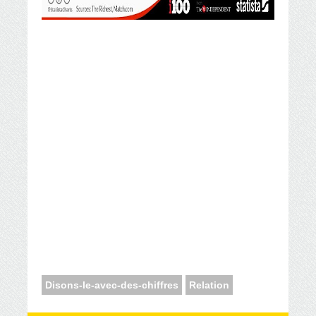
Disons-le-avec-des-chiffres
Relation