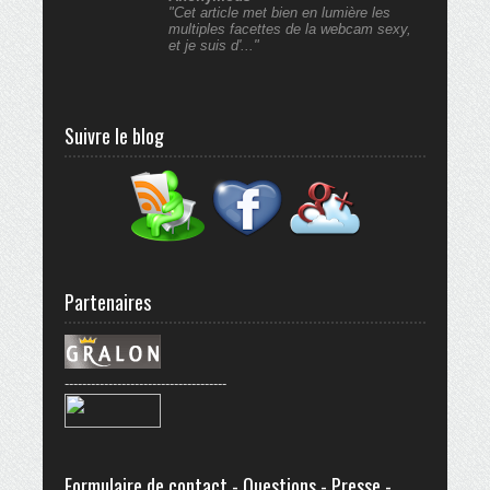
"Cet article met bien en lumière les
multiples facettes de la webcam sexy,
et je suis d'..."
Suivre le blog
Partenaires
-------------------------------------
Formulaire de contact - Questions - Presse -