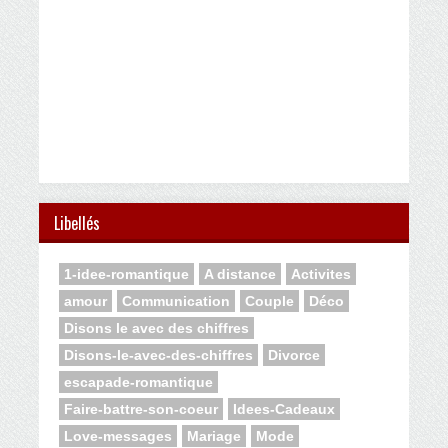
Libellés
1-idee-romantique
A distance
Activites
amour
Communication
Couple
Déco
Disons le avec des chiffres
Disons-le-avec-des-chiffres
Divorce
escapade-romantique
Faire-battre-son-coeur
Idees-Cadeaux
Love-messages
Mariage
Mode