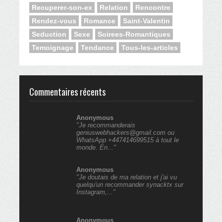
Recuperer-son-ex
Relation
Rencontre
Rendez-vous
Romance
Saint-Valentin
Seduction
Sexe
Soirees-Romantiques
Temoignage
Tendance
Tous-les-articles
Commentaires récents
Anonymous
"Je recommanderais
geniuswebhackers@gmail.com ou
WhatsApp +447414699515 à tout le
monde. En..."
Anonymous
"Je doutais de ma relation et j'ai vu
quelqu'un recommander synacktx sur
Instagram,..."
Anonymous