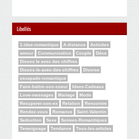
Libellés
1-idee-romantique
A distance
Activites
amour
Communication
Couple
Déco
Disons le avec des chiffres
Disons-le-avec-des-chiffres
Divorce
escapade-romantique
Faire-battre-son-coeur
Idees-Cadeaux
Love-messages
Mariage
Mode
Recuperer-son-ex
Relation
Rencontre
Rendez-vous
Romance
Saint-Valentin
Seduction
Sexe
Soirees-Romantiques
Temoignage
Tendance
Tous-les-articles