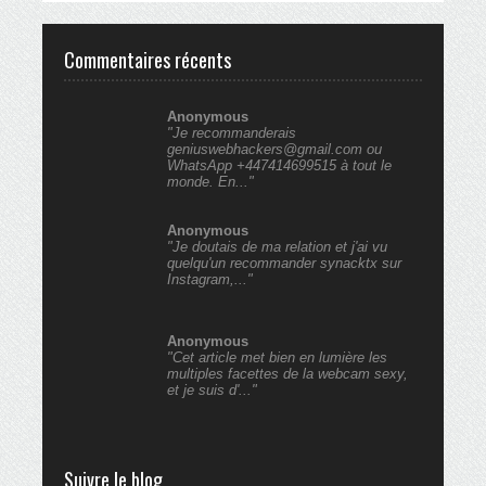
Commentaires récents
Anonymous
"Je recommanderais
geniuswebhackers@gmail.com ou
WhatsApp +447414699515 à tout le
monde. En..."
Anonymous
"Je doutais de ma relation et j'ai vu
quelqu'un recommander synacktx sur
Instagram,..."
Anonymous
"Cet article met bien en lumière les
multiples facettes de la webcam sexy,
et je suis d'..."
Suivre le blog