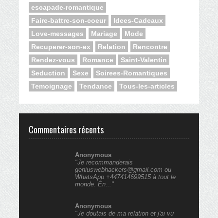
escapade-romantique
Faire-battre-son-coeur
Idees-Cadeaux
Love-messages
Mariage
Mode
Recuperer-son-ex
Relation
Rencontre
Rendez-vous
Romance
Saint-Valentin
Seduction
Sexe
Soirees-Romantiques
Temoignage
Tendance
Tous-les-articles
Commentaires récents
Anonymous
"Je recommanderais
geniuswebhackers@gmail.com ou
WhatsApp +447414699515 à tout le
monde. En..."
Anonymous
"Je doutais de ma relation et j'ai vu