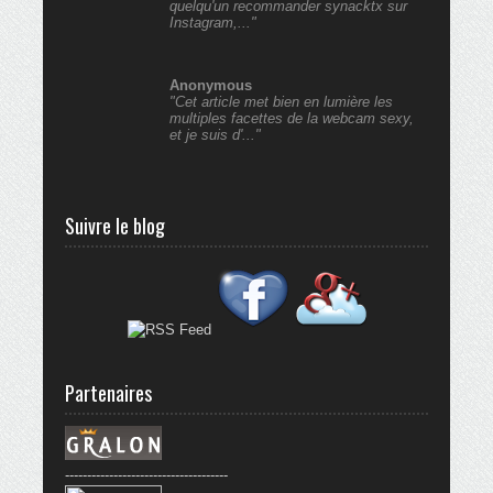
quelqu'un recommander synacktx sur
Instagram,..."
Anonymous
"Cet article met bien en lumière les
multiples facettes de la webcam sexy,
et je suis d'..."
Suivre le blog
Partenaires
-------------------------------------