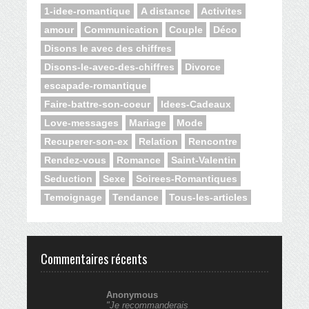
1-idee-romantique
A distance
Activites
amour
Communication
Couple
Déco
Disons le avec des chiffres
Disons-le-avec-des-chiffres
Divorce
escapade-romantique
Faire-battre-son-coeur
Idees-Cadeaux
Love-messages
Mariage
Mode
Recuperer-son-ex
Relation
Rencontre
Rendez-vous
Romance
Saint-Valentin
Seduction
Sexe
Soirees-Romantiques
Temoignage
Tendance
Tous-les-articles
Commentaires récents
Anonymous
"Je recommanderais