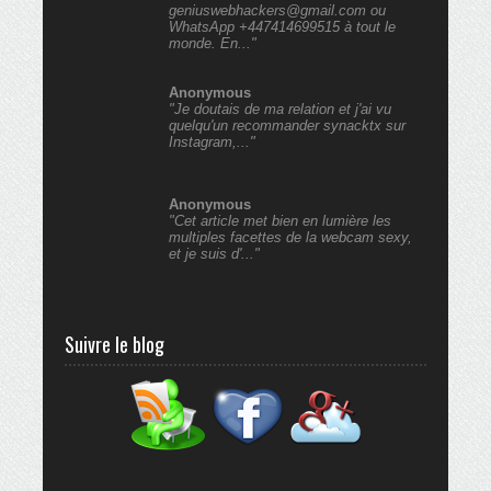
geniuswebhackers@gmail.com ou
WhatsApp +447414699515 à tout le
monde. En..."
Anonymous
"Je doutais de ma relation et j'ai vu
quelqu'un recommander synacktx sur
Instagram,..."
Anonymous
"Cet article met bien en lumière les
multiples facettes de la webcam sexy,
et je suis d'..."
Suivre le blog