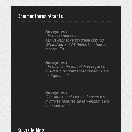
Commentaires récents
Anonymous
"Je recommanderais
geniuswebhackers@gmail.com ou
WhatsApp +447414699515 à tout le
monde. En..."
Anonymous
"Je doutais de ma relation et j'ai vu
quelqu'un recommander synacktx sur
Instagram,..."
Anonymous
"Cet article met bien en lumière les
multiples facettes de la webcam sexy,
et je suis d'..."
Suivre le blog