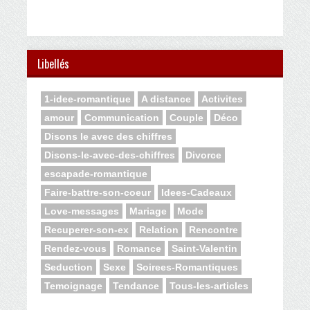
Libellés
1-idee-romantique
A distance
Activites
amour
Communication
Couple
Déco
Disons le avec des chiffres
Disons-le-avec-des-chiffres
Divorce
escapade-romantique
Faire-battre-son-coeur
Idees-Cadeaux
Love-messages
Mariage
Mode
Recuperer-son-ex
Relation
Rencontre
Rendez-vous
Romance
Saint-Valentin
Seduction
Sexe
Soirees-Romantiques
Temoignage
Tendance
Tous-les-articles