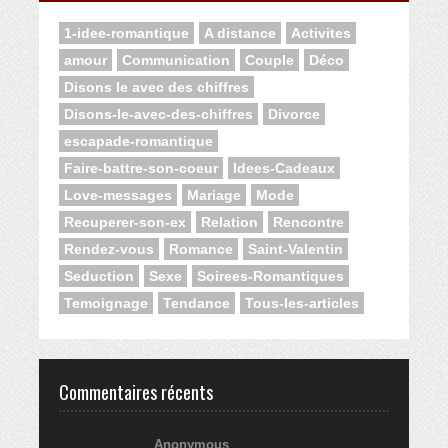
1-idee-romantique
A distance
Activites
amour
Communication
Couple
Déco
Disons le avec des chiffres
Disons-le-avec-des-chiffres
Divorce
escapade-romantique
Faire-battre-son-coeur
Idees-Cadeaux
Love-messages
Mariage
Mode
Recuperer-son-ex
Relation
Rencontre
Rendez-vous
Romance
Saint-Valentin
Seduction
Sexe
Soirees-Romantiques
Temoignage
Tendance
Tous-les-articles
Commentaires récents
Anonymous