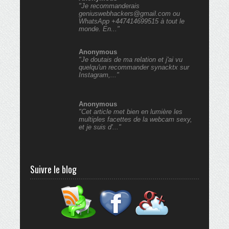
"Je recommanderais
geniuswebhackers@gmail.com ou
WhatsApp +447414699515 à tout le
monde. En..."
Anonymous
"Je doutais de ma relation et j'ai vu
quelqu'un recommander synacktx sur
Instagram,..."
Anonymous
"Cet article met bien en lumière les
multiples facettes de la webcam sexy,
et je suis d'..."
Suivre le blog