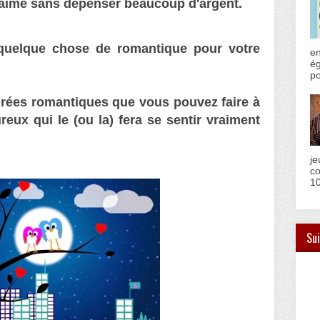
-aimé sans dépenser beaucoup d'argent.
 quelque chose de romantique pour votre
en
ég
po
irées romantiques
que vous pouvez faire à
eux qui le (ou la) fera se sentir vraiment
je
co
10
Sui