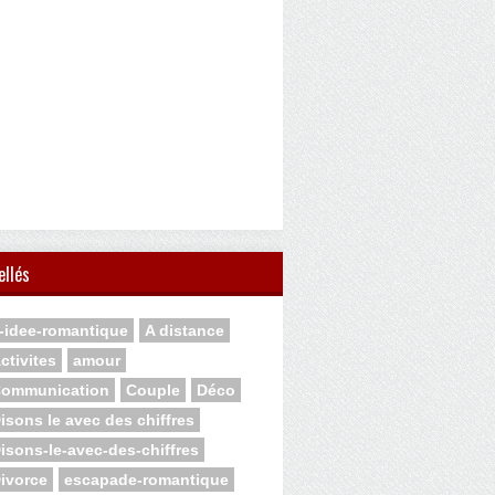
ellés
-idee-romantique
A distance
ctivites
amour
ommunication
Couple
Déco
isons le avec des chiffres
isons-le-avec-des-chiffres
ivorce
escapade-romantique