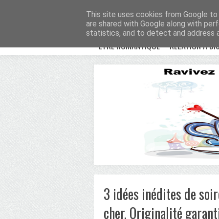
Avenue Romantiqu
This site uses cookies from Google to d
are shared with Google along with perf
statistics, and to detect and address 
ETRE ROMANTIQUE
RELATION À DI
3 idées inédites de soi
cher. Originalité garanti