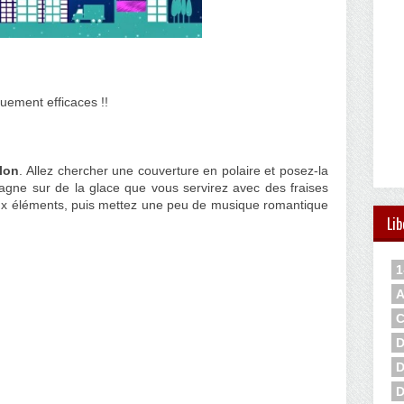
uement efficaces !!
lon
. Allez chercher une couverture en polaire et posez-la
gne sur de la glace que vous servirez avec des fraises
ux éléments, puis mettez une peu de musique romantique
Lib
1
A
C
D
D
D