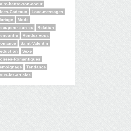
aire-battre-son-coeur
dees-Cadeaux
Love-messages
ariage
Mode
ecuperer-son-ex
Relation
encontre
Rendez-vous
Romance
Saint-Valentin
eduction
Sexe
oirees-Romantiques
emoignage
Tendance
ous-les-articles