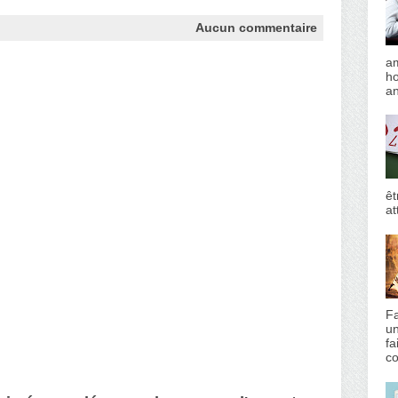
Aucun commentaire
am
h
an
êt
at
Fa
un
fa
co