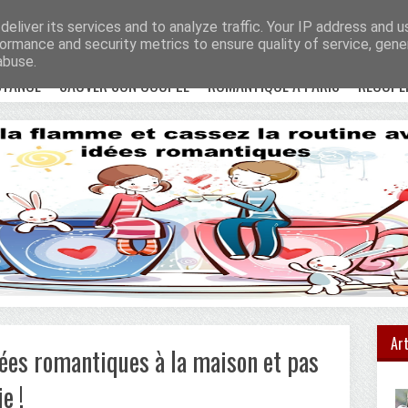
e !
Accueil
eliver its services and to analyze traffic. Your IP address and 
ormance and security metrics to ensure quality of service, gen
abuse.
STANCE
SAUVER SON COUPLE
ROMANTIQUE À PARIS
RÉCUPÉ
Art
rées romantiques à la maison et pas
e !