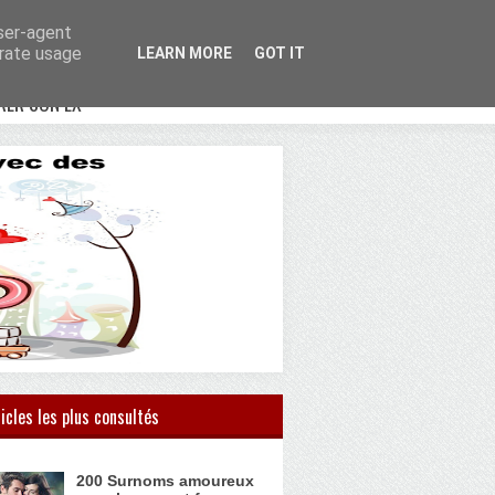
user-agent
erate usage
LEARN MORE
GOT IT
RER SON EX
icles les plus consultés
200 Surnoms amoureux