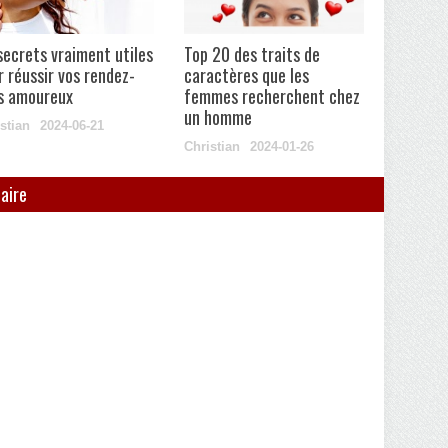
secrets vraiment utiles
Top 20 des traits de
r réussir vos rendez-
caractères que les
s amoureux
femmes recherchent chez
un homme
stian
2024-06-21
Christian
2024-01-26
aire