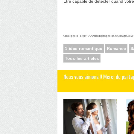
Etre capable de détecter quand votre
Crédit photo : http://www.freedigitalphotos.net/images/love
1-idee-romantique
Romance
S
Tous-les-articles
Nous vous aimons !! Merci de parta