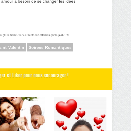
 amour à besoin de se changer les idées.
-night-indicates-flock-of-birds-and-affection-photo-p282139
aint-Valentin
Soirees-Romantiques
ger et Liker pour nous encourager !