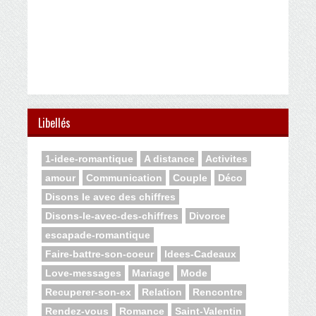
Libellés
1-idee-romantique
A distance
Activites
amour
Communication
Couple
Déco
Disons le avec des chiffres
Disons-le-avec-des-chiffres
Divorce
escapade-romantique
Faire-battre-son-coeur
Idees-Cadeaux
Love-messages
Mariage
Mode
Recuperer-son-ex
Relation
Rencontre
Rendez-vous
Romance
Saint-Valentin