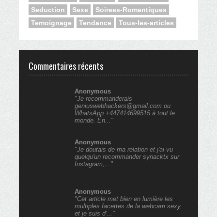
Seduction
Sexe
Soirees-Romantiques
Temoignage
Tendance
Tous-les-articles
Commentaires récents
Anonymous
"Je recommanderais
geniuswebhackers@gmail.com ou
WhatsApp +447414699515 à tout le
monde. En..."
Anonymous
"Je doutais de ma relation et j'ai vu
quelqu'un recommander synacktx sur
Instagram,..."
Anonymous
"Cet article met bien en lumière les
multiples facettes de la webcam sexy,
et je suis d'..."