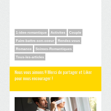
1-idee-romantique
Activites
Couple
Faire-battre-son-coeur
Rendez-vous
Romance
Soirees-Romantiques
Tous-les-articles
Nous vous aimons !! Merci de partager et Liker
pour nous encourager !