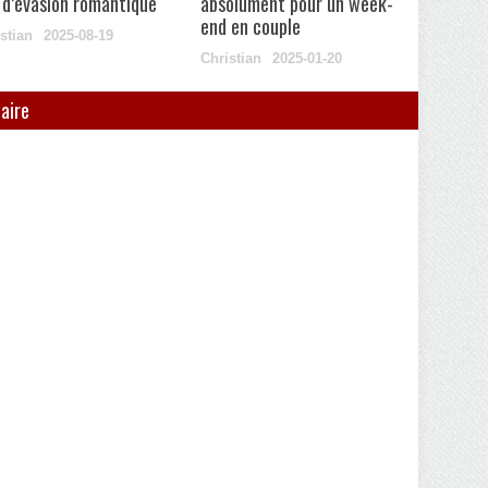
u d’évasion romantique
absolument pour un week-
end en couple
stian
2025-08-19
Christian
2025-01-20
aire