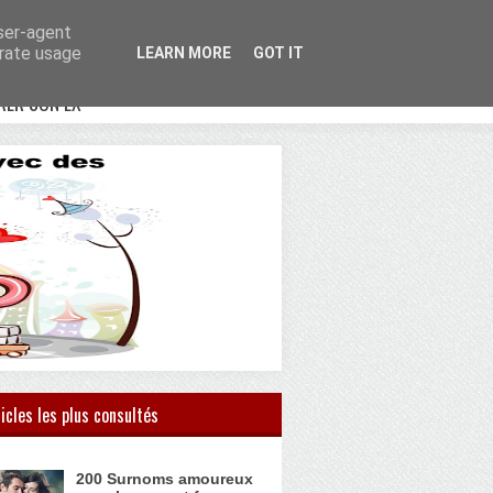
user-agent
erate usage
LEARN MORE
GOT IT
RER SON EX
icles les plus consultés
200 Surnoms amoureux