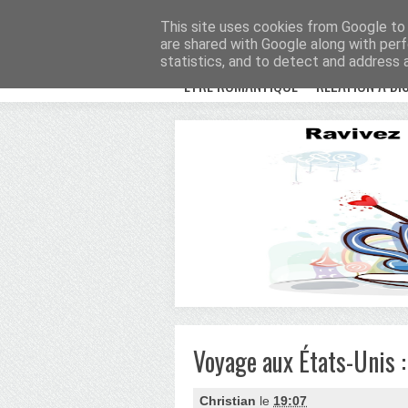
Avenue Romantiqu
This site uses cookies from Google to d
are shared with Google along with perf
statistics, and to detect and address 
ETRE ROMANTIQUE
RELATION À DI
Voyage aux États-Unis : 
Christian
le
19:07