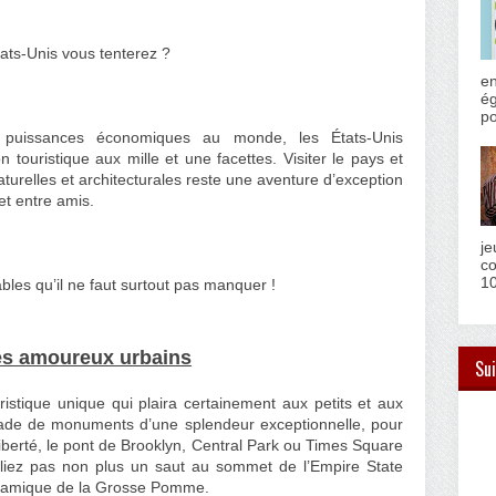
ats-Unis vous tenterez ?
en
ég
po
 puissances économiques au monde, les États-Unis
 touristique aux mille et une facettes. Visiter le pays et
aturelles et architecturales reste une aventure d’exception
et entre amis.
je
co
10
bles qu’il ne faut surtout pas manquer !
les amoureux urbains
Sui
uristique unique qui plaira certainement aux petits et aux
iade de monuments d’une splendeur exceptionnelle, pour
Liberté, le pont de Brooklyn, Central Park ou Times Square
liez pas non plus un saut au sommet de l’Empire State
noramique de la Grosse Pomme.