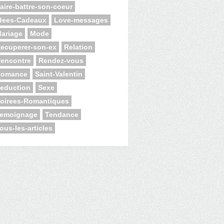
aire-battre-son-coeur
dees-Cadeaux
Love-messages
ariage
Mode
ecuperer-son-ex
Relation
encontre
Rendez-vous
Romance
Saint-Valentin
eduction
Sexe
oirees-Romantiques
emoignage
Tendance
ous-les-articles