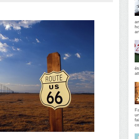
am
h
an
êt
at
Fa
un
fa
co