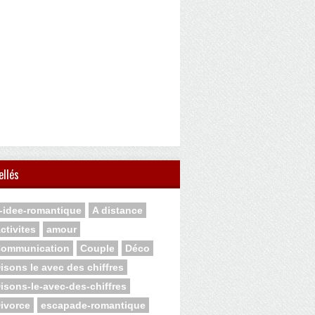
ellés
-idee-romantique
A distance
ctivites
amour
ommunication
Couple
Déco
isons le avec des chiffres
isons-le-avec-des-chiffres
ivorce
escapade-romantique