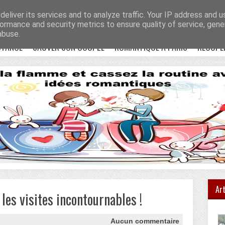
e !
Accueil
eliver its services and to analyze traffic. Your IP address and 
ormance and security metrics to ensure quality of service, gen
abuse.
STANCE
SAUVER SON COUPLE
ROMANTIQUE À PARIS
RÉCUPÉ
Art
les visites incontournables !
Aucun commentaire