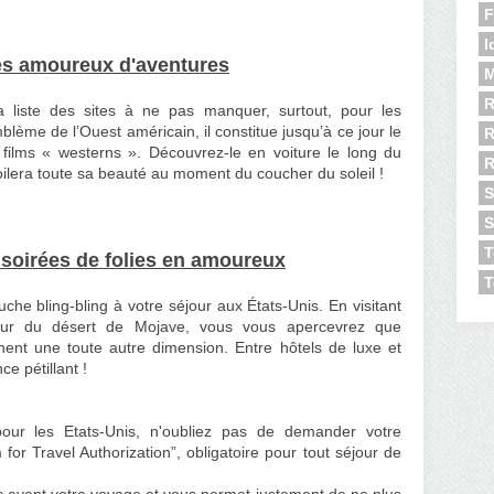
F
I
es amoureux d'aventures
M
R
 liste des sites à ne pas manquer, surtout, pour les
lème de l’Ouest américain, il constitue jusqu’à ce jour le
R
films « westerns ». Découvrez-le en voiture le long du
évoilera toute sa beauté au moment du coucher du soleil !
S
S
T
soirées de folies en amoureux
T
che bling-bling à votre séjour aux États-Unis. En visitant
œur du désert de Mojave, vous vous apercevrez que
ent une toute autre dimension. Entre hôtels de luxe et
ce pétillant !
ur les Etats-Unis, n'oubliez pas de demander votre
for Travel Authorization”, obligatoire pour tout séjour de