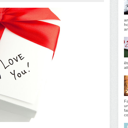
am
h
an
êt
at
Fa
un
fa
co