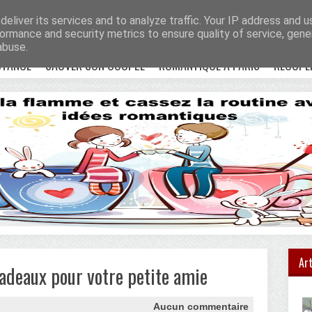
e !
Accueil
eliver its services and to analyze traffic. Your IP address and 
ormance and security metrics to ensure quality of service, gen
abuse.
STANCE
SAUVER SON COUPLE
ROMANTIQUE À PARIS
RÉCUPÉ
Art
cadeaux pour votre petite amie
Aucun commentaire