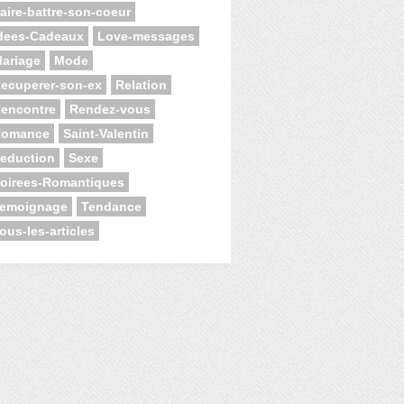
aire-battre-son-coeur
dees-Cadeaux
Love-messages
ariage
Mode
ecuperer-son-ex
Relation
encontre
Rendez-vous
Romance
Saint-Valentin
eduction
Sexe
oirees-Romantiques
emoignage
Tendance
ous-les-articles