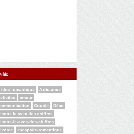
ellés
-idee-romantique
A distance
ctivites
amour
ommunication
Couple
Déco
isons le avec des chiffres
isons-le-avec-des-chiffres
ivorce
escapade-romantique