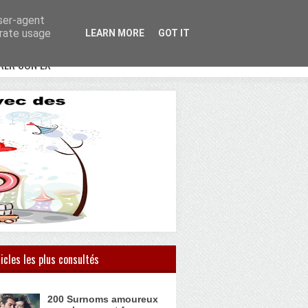
user-agent
erate usage
LEARN MORE
GOT IT
RER SON EX
icles les plus consultés
200 Surnoms amoureux