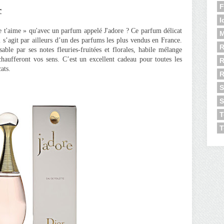
F
r
I
 Je t'aime » qu'avec un parfum appelé J'adore ? Ce parfum délicat
M
l s’agit par ailleurs d’un des parfums les plus vendus en France.
R
le par ses notes fleuries-fruitées et florales, habile mélange
chaufferont vos sens. C’est un excellent cadeau pour toutes les
R
ats.
S
S
T
T