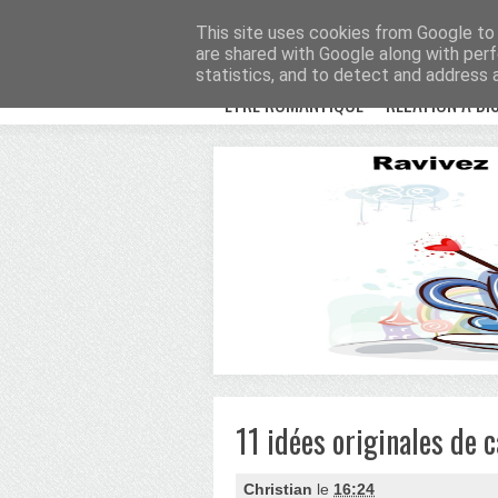
Avenue Romantiqu
This site uses cookies from Google to d
are shared with Google along with perf
statistics, and to detect and address 
ETRE ROMANTIQUE
RELATION À DI
11 idées originales de 
Christian
le
16:24