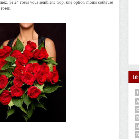
aimez. Si 24 roses vous semblent trop, une option moins coûteuse
 roses.
Lib
1
A
C
D
D
D