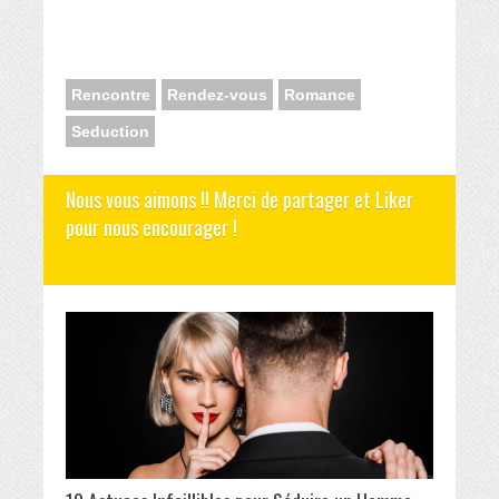
Rencontre
Rendez-vous
Romance
Seduction
Nous vous aimons !! Merci de partager et Liker
pour nous encourager !