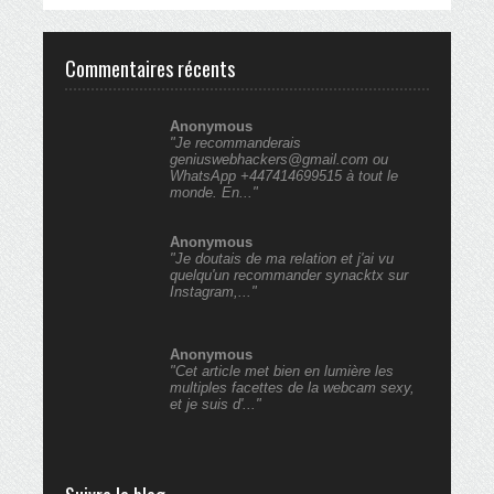
Commentaires récents
Anonymous
"Je recommanderais
geniuswebhackers@gmail.com ou
WhatsApp +447414699515 à tout le
monde. En..."
Anonymous
"Je doutais de ma relation et j'ai vu
quelqu'un recommander synacktx sur
Instagram,..."
Anonymous
"Cet article met bien en lumière les
multiples facettes de la webcam sexy,
et je suis d'..."