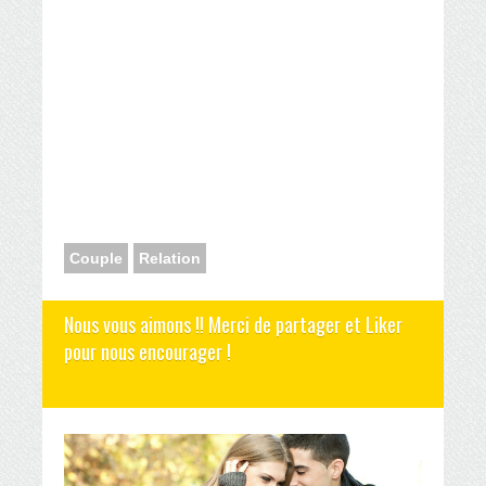
mon mari ne m'aime plus signes
mon mari ne m'aime plus mais ne me quitte pas
mon mari ne m'aime plus
comment savoir si il ne m'aime plus
il ne m'aime plus et me quitte
il ne m'aime plus mais reste avec moi
il ne m'aime plus comment le reconquérir
Couple
Relation
Nous vous aimons !! Merci de partager et Liker
pour nous encourager !