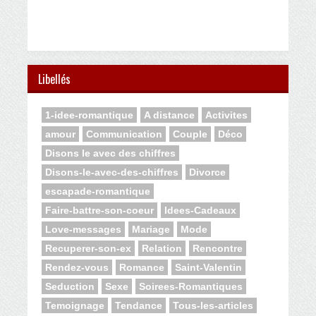
Libellés
1-idee-romantique
A distance
Activites
amour
Communication
Couple
Déco
Disons le avec des chiffres
Disons-le-avec-des-chiffres
Divorce
escapade-romantique
Faire-battre-son-coeur
Idees-Cadeaux
Love-messages
Mariage
Mode
Recuperer-son-ex
Relation
Rencontre
Rendez-vous
Romance
Saint-Valentin
Seduction
Sexe
Soirees-Romantiques
Temoignage
Tendance
Tous-les-articles