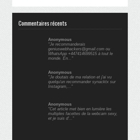
Commentaires récents
Anonymous
"Je recommanderais
geniuswebhackers@gmail.com ou
WhatsApp +447414699515 à tout le
monde. En..."
Anonymous
"Je doutais de ma relation et j'ai vu
quelqu'un recommander synacktx sur
Instagram,..."
Anonymous
"Cet article met bien en lumière les
multiples facettes de la webcam sexy,
et je suis d'..."