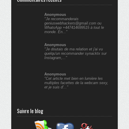
Anonymous
"Je recommanderais
geniuswebhackers@gmail.com ou
WhatsApp +447414699515 à tout le
monde. En..."
Anonymous
"Je doutais de ma relation et j'ai vu
quelqu'un recommander synacktx sur
Instagram,..."
Anonymous
"Cet article met bien en lumière les
multiples facettes de la webcam sexy,
et je suis d'..."
Suivre le blog