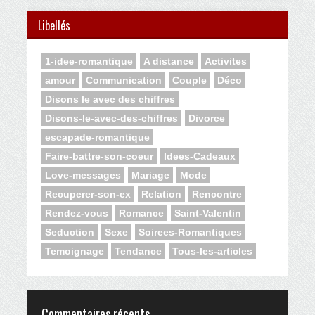
Libellés
1-idee-romantique
A distance
Activites
amour
Communication
Couple
Déco
Disons le avec des chiffres
Disons-le-avec-des-chiffres
Divorce
escapade-romantique
Faire-battre-son-coeur
Idees-Cadeaux
Love-messages
Mariage
Mode
Recuperer-son-ex
Relation
Rencontre
Rendez-vous
Romance
Saint-Valentin
Seduction
Sexe
Soirees-Romantiques
Temoignage
Tendance
Tous-les-articles
Commentaires récents