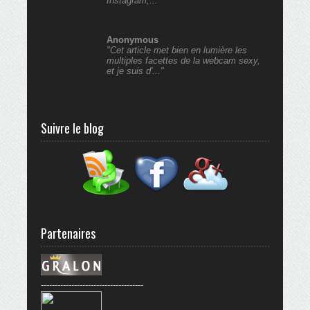
Instagram,..."
Anonymous
"Cet article met bien en lumière les
multiples facettes de la webcam sexy,
et je suis d'..."
Suivre le blog
Partenaires
-------------------------------------