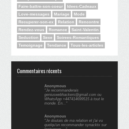
Faire-battre-son-coeur
Idees-Cadeaux
Love-messages
Mariage
Mode
Recuperer-son-ex
Relation
Rencontre
Rendez-vous
Romance
Saint-Valentin
Seduction
Sexe
Soirees-Romantiques
Temoignage
Tendance
Tous-les-articles
Commentaires récents
Anonymous
"Je recommanderais
geniuswebhackers@gmail.com ou
WhatsApp +447414699515 à tout le
monde. En..."
Anonymous
"Je doutais de ma relation et j'ai vu
quelqu'un recommander synacktx sur