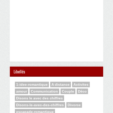
Libellés
1-idee-romantique
A distance
Activites
amour
Communication
Couple
Déco
Disons le avec des chiffres
Disons-le-avec-des-chiffres
Divorce
escapade-romantique