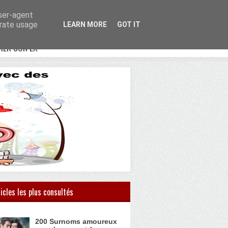
user-agent
erate usage
LEARN MORE
GOT IT
RER SON EX
icles les plus consultés
200 Surnoms amoureux