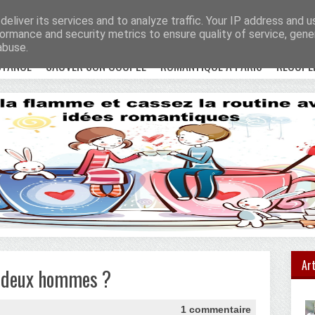
e !
Accueil
eliver its services and to analyze traffic. Your IP address and 
ormance and security metrics to ensure quality of service, gen
abuse.
STANCE
SAUVER SON COUPLE
ROMANTIQUE À PARIS
RÉCUPÉ
Art
e deux hommes ?
1 commentaire