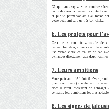
Où que vous soyez, vous voudrez sûremen
façon de créer facilement le contact avec 
en public, parmi vos amis ou même dans c
votre petit ami sera un très bon choix.
6. Les p
rojets pour l'a
C'est bien si vous aimez tous les deux
jamais. Toutefois, si vous avez des attente
une vision claire et réaliste de son av
demandez directement aux deux hommes po
7.
Leurs ambitions
Votre petit ami idéal doit-il rêver grand 
grands ambitieux (si seulement ils resten
alors il serait intéressant de s'enga
connaitre leurs ambitions les plus audacieu
8. Les s
ignes de jalousi