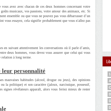
que vous avez avec chacun de ces deux hommes concernant votre
goûts musicaux, vos passions, votre amour des animaux, etc. Si
iment ensemble ou que vous ne pouvez pas vous débarrasser d’un
int vous essayez, cela signifie probablement que vous n'allez pas
s en suivant attentivement les conversations où il parle d’amis,
 entre deux hommes, vous devez vous assurer que celui qui vous
e relation à long terme.
Lib
 leur p
ersonnalité
1
es mauvaises habitudes (alcool, drogue ou jeux), des opinions
A
 ou la politique) et son caractère (jaloux, narcissique, possessif,
C
es signes révélateurs apparaît, alors vous feriez mieux de rester
D
D
D
ale