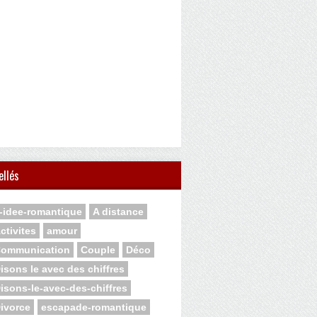
ellés
-idee-romantique
A distance
ctivites
amour
ommunication
Couple
Déco
isons le avec des chiffres
isons-le-avec-des-chiffres
ivorce
escapade-romantique