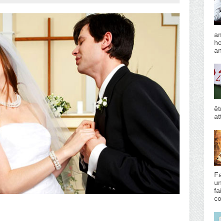
am
h
an
êt
at
Fa
un
fa
co