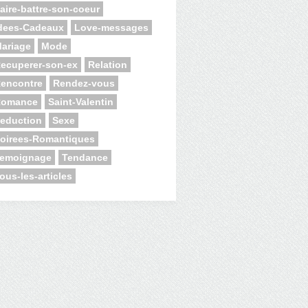
aire-battre-son-coeur
dees-Cadeaux
Love-messages
ariage
Mode
ecuperer-son-ex
Relation
encontre
Rendez-vous
Romance
Saint-Valentin
eduction
Sexe
oirees-Romantiques
emoignage
Tendance
ous-les-articles