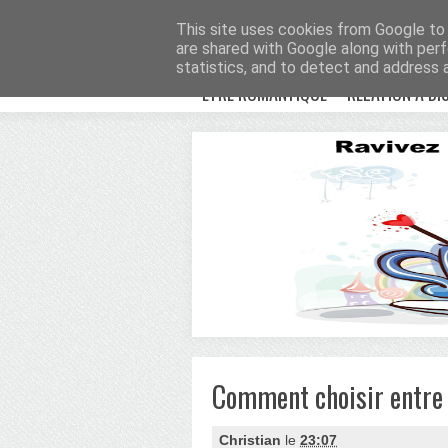
Avenue Romantiqu
This site uses cookies from Google to d
are shared with Google along with perf
statistics, and to detect and address 
ETRE ROMANTIQUE
RELATION À DI
Comment choisir entr
Christian
le
23:07