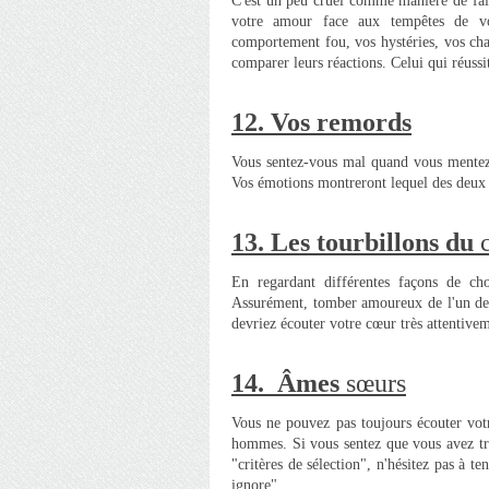
C'est un peu cruel comme manière de fair
votre amour face aux tempêtes de vo
comportement fou, vos hystéries, vos ch
comparer leurs réactions. Celui qui réussi
12.
Vos remords
Vous sentez-vous mal quand vous mentez 
Vos émotions montreront lequel des deux 
13. Les t
ourbillons du
En regardant différentes façons de ch
Assurément,
tomber amoureux
de l'un de
devriez écouter votre cœur très attentiveme
14.
Âmes
sœurs
Vous ne pouvez pas toujours écouter votr
hommes. Si vous sentez que vous avez tr
"critères de sélection", n'hésitez pas à te
ignore".