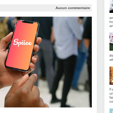
Aucun commentaire
am
h
an
êt
at
Fa
un
fa
co