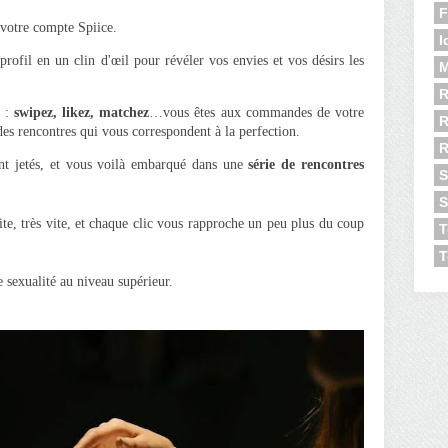
F
votre compte Spiice.
I
profil en un clin d'œil pour révéler vos envies et vos désirs les
M
R
u :
swipez, likez, matchez
…vous êtes aux commandes de votre
R
 des rencontres qui vous correspondent à la perfection.
ont jetés, et vous voilà embarqué dans une
série de rencontres
S
S
te, très vite, et chaque clic vous rapproche un peu plus du coup
T
T
 sexualité au niveau supérieur.