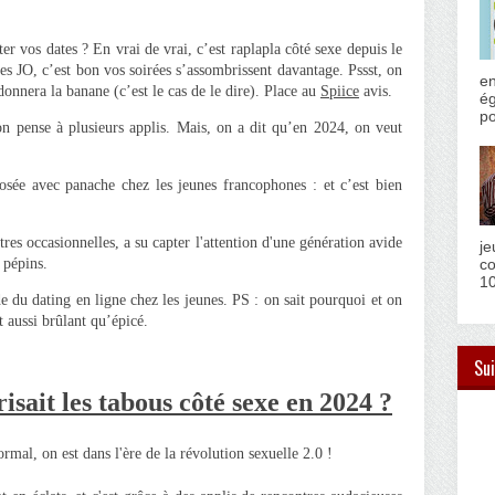
r vos dates ? En vrai de vrai, c’est raplapla côté sexe depuis le
s JO, c’est bon vos soirées s’assombrissent davantage. Pssst, on
en
donnera la banane (c’est le cas de le dire). Place au
Spiice
avis.
ég
po
n pense à plusieurs applis. Mais, on a dit qu’en 2024, on veut
sée avec panache chez les jeunes francophones : et c’est bien
res occasionnelles, a su capter l'attention d'une génération avide
je
 pépins.
co
10
e du dating en ligne chez les jeunes. PS : on sait pourquoi et on
t aussi brûlant qu’épicé.
Sui
isait les tabous côté sexe en 2024 ?
mal, on est dans l'ère de la révolution sexuelle 2.0 !