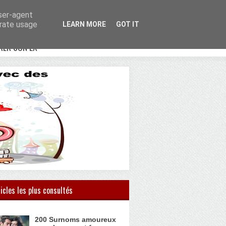
user-agent
erate usage
LEARN MORE
GOT IT
RER SON EX
icles les plus consultés
200 Surnoms amoureux