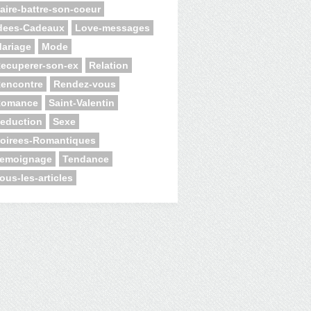
aire-battre-son-coeur
dees-Cadeaux
Love-messages
ariage
Mode
ecuperer-son-ex
Relation
encontre
Rendez-vous
Romance
Saint-Valentin
eduction
Sexe
oirees-Romantiques
emoignage
Tendance
ous-les-articles