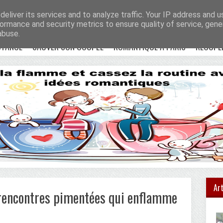
e !
Accueil
eliver its services and to analyze traffic. Your IP address and 
ormance and security metrics to ensure quality of service, gen
abuse.
STANCE
SAUVER SON COUPLE
ROMANTIQUE À PARIS
RÉCUPÉ
Art
e rencontres pimentées qui enflamme