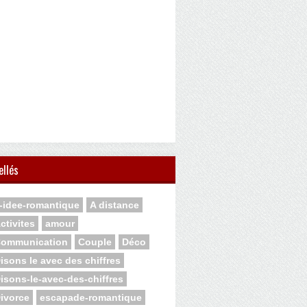
ellés
-idee-romantique
A distance
ctivites
amour
ommunication
Couple
Déco
isons le avec des chiffres
isons-le-avec-des-chiffres
ivorce
escapade-romantique