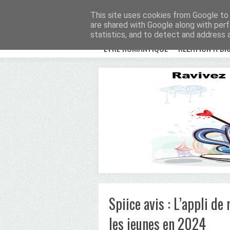
Avenue Romantiqu
This site uses cookies from Google to d
are shared with Google along with perf
statistics, and to detect and address 
ETRE ROMANTIQUE
RELATION À DI
Spiice avis : L’appli d
les jeunes en 2024