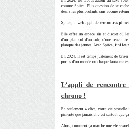
En 2024, les tabous autour du sexe volent
comme Spiice. Plus question de se cache
désirs les plus brûlants sans aucune retenu
Spiice, la web-appli de
rencontres pimen
Elle offre un espace sûr et discret où le
d'un plan cul d'un soir, d'une rencontre
planque des jeunes. Avec Spiice,
fini les
En 2024, il est temps justement de briser 
portes d'un monde où chaque fantasme est 
L’appli de rencontre 
chrono !
En seulement 4 clics, votre vie sexuelle
pimenté que jamais et c’est surtout que ça
Alors, comment ça marche une vie sexuell