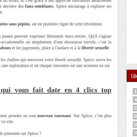
 en éclats, et c'est grâce à des applis de rencontres audacieuses
r derrière des
faux-semblants
, Spiice encourage à explorer ses
e.
tées sans pépins
, est en première ligne de cette révolution.
s jeunes peuvent exprimer librement leurs envies. Qu'il s'agisse
 occasionnelle ou simplement d'une discussion torride, c’est la
 tabous
et les jugements, place à l'audace et à la
liberté sexuelle
.
les chaînes qui entravent votre liberté sexuelle. Spiice ouvre les
une exploration et où chaque rencontre est une aventure en soi.
Lib
qui vous fait date en 4 clics top
1
A
C
 peut prendre un tout
nouveau tournant
. Sur Spiice, c’est plus
D
 va vite.
D
D
e pimentée sur Spiice ?