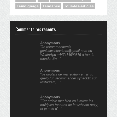
Temoignage
Tendance
Tous-les-articles
Commentaires récents
Anonymous
"Je recommanderais
geniuswebhackers@gmail.com ou
WhatsApp +447414699515 à tout le
monde. En..."
Anonymous
"Je doutais de ma relation et j'ai vu
quelqu'un recommander synacktx sur
Instagram,..."
Anonymous
"Cet article met bien en lumière les
multiples facettes de la webcam sexy,
et je suis d'..."