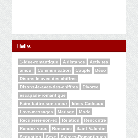
Libellés
1-idee-romantique
A distance
Activites
amour
Communication
Couple
Déco
Disons le avec des chiffres
Disons-le-avec-des-chiffres
Divorce
escapade-romantique
Faire-battre-son-coeur
Idees-Cadeaux
Love-messages
Mariage
Mode
Recuperer-son-ex
Relation
Rencontre
Rendez-vous
Romance
Saint-Valentin
Seduction
Sexe
Soirees-Romantiques