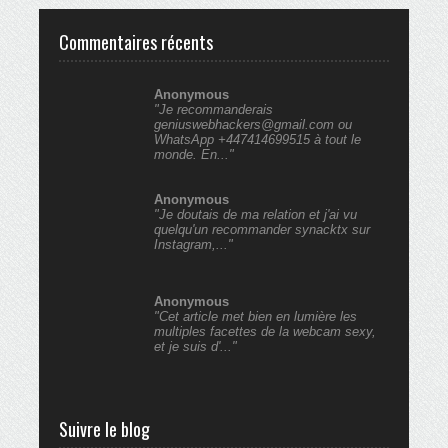
Commentaires récents
Anonymous
"Je recommanderais
geniuswebhackers@gmail.com ou
WhatsApp +447414699515 à tout le
monde. En..."
Anonymous
"Je doutais de ma relation et j'ai vu
quelqu'un recommander synacktx sur
Instagram,..."
Anonymous
"Cet article met bien en lumière les
multiples facettes de la webcam sexy,
et je suis d'..."
Suivre le blog