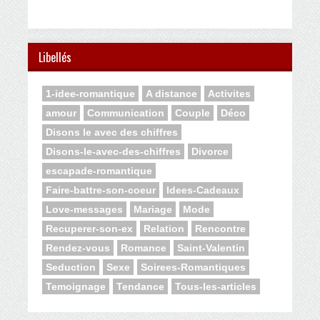
Libellés
1-idee-romantique
A distance
Activites
amour
Communication
Couple
Déco
Disons le avec des chiffres
Disons-le-avec-des-chiffres
Divorce
escapade-romantique
Faire-battre-son-coeur
Idees-Cadeaux
Love-messages
Mariage
Mode
Recuperer-son-ex
Relation
Rencontre
Rendez-vous
Romance
Saint-Valentin
Seduction
Sexe
Soirees-Romantiques
Temoignage
Tendance
Tous-les-articles