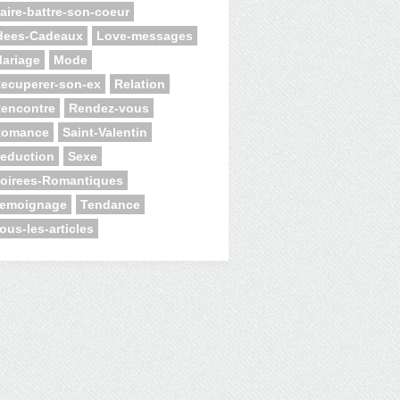
aire-battre-son-coeur
dees-Cadeaux
Love-messages
ariage
Mode
ecuperer-son-ex
Relation
encontre
Rendez-vous
Romance
Saint-Valentin
eduction
Sexe
oirees-Romantiques
emoignage
Tendance
ous-les-articles