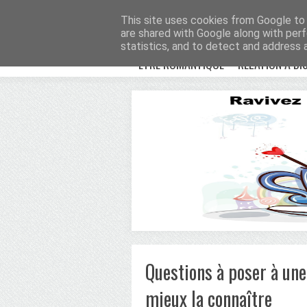
Avenue Romantiqu
This site uses cookies from Google to d
are shared with Google along with perf
statistics, and to detect and address 
ETRE ROMANTIQUE
RELATION À DI
Questions à poser à une 
mieux la connaître