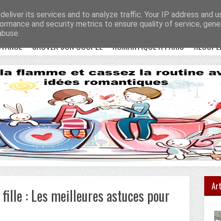
e !
Accueil
eliver its services and to analyze traffic. Your IP address and 
ormance and security metrics to ensure quality of service, gen
abuse.
STANCE
SAUVER SON COUPLE
ROMANTIQUE À PARIS
RÉCUPÉ
Art
fille : Les meilleures astuces pour