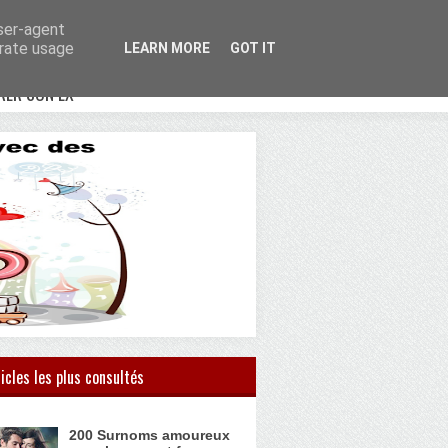
user-agent
erate usage
LEARN MORE
GOT IT
RER SON EX
icles les plus consultés
200 Surnoms amoureux