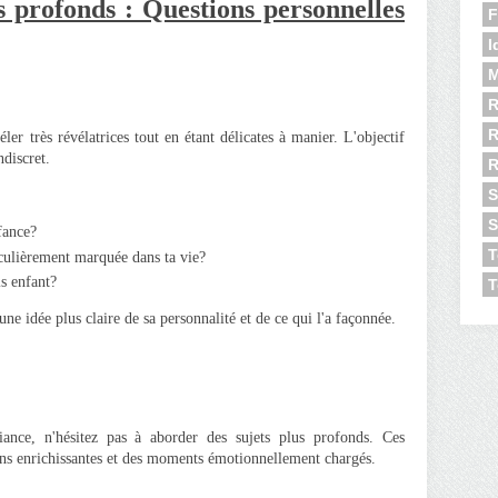
s profonds : Questions personnelles
F
I
M
R
R
ler très révélatrices tout en étant délicates à manier. L'objectif
ndiscret.
S
S
fance?
T
ticulièrement marquée dans ta vie?
is enfant?
T
ne idée plus claire de sa personnalité et de ce qui l'a façonnée.
iance, n'hésitez pas à aborder des sujets plus profonds. Ces
ons enrichissantes et des moments émotionnellement chargés.