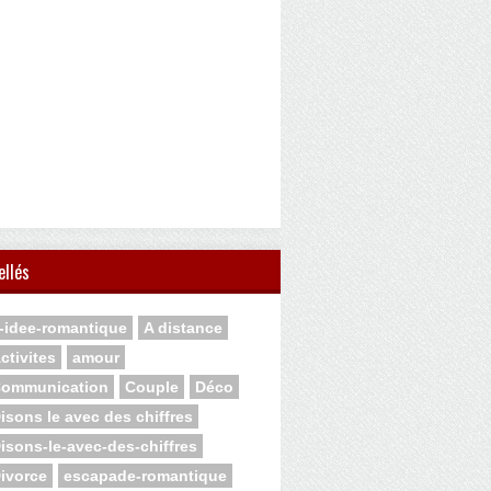
ellés
-idee-romantique
A distance
ctivites
amour
ommunication
Couple
Déco
isons le avec des chiffres
isons-le-avec-des-chiffres
ivorce
escapade-romantique