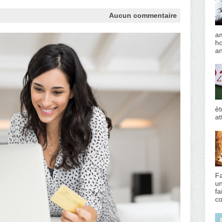
Aucun commentaire
am
h
an
êt
at
Fa
un
fa
co