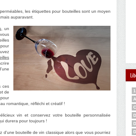
perméables, les étiquettes pour bouteilles sont un moyen
jamais auparavant.
s
, un
ous
illes
 pour
ouvez
illes
crire
d'une
Lib
s ces
1
et de
 pour
A
u romantique, réfléchi et créatif !
C
licieux vin et conservez votre bouteille personnalisée
D
i durera pour toujours !
D
D
z d'une bouteille de vin classique alors que vous pourriez