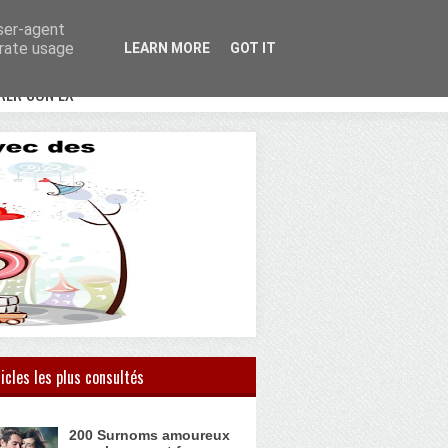
user-agent
erate usage
LEARN MORE
GOT IT
RER SON EX
icles les plus consultés
200 Surnoms amoureux