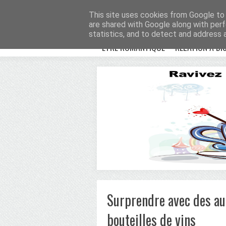
Avenue Romantiqu
This site uses cookies from Google to d
are shared with Google along with perf
statistics, and to detect and address 
ETRE ROMANTIQUE
RELATION À DI
Surprendre avec des au
bouteilles de vins