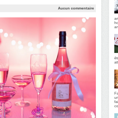
Aucun commentaire
am
h
an
êt
at
Fa
un
fa
co