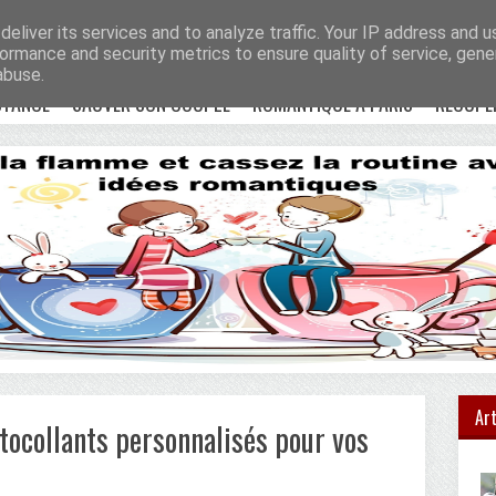
e !
Accueil
eliver its services and to analyze traffic. Your IP address and 
ormance and security metrics to ensure quality of service, gen
abuse.
STANCE
SAUVER SON COUPLE
ROMANTIQUE À PARIS
RÉCUPÉ
Art
tocollants personnalisés pour vos