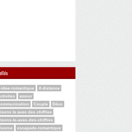
ellés
-idee-romantique
A distance
ctivites
amour
ommunication
Couple
Déco
isons le avec des chiffres
isons-le-avec-des-chiffres
ivorce
escapade-romantique