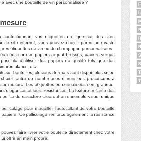
ble
avec une bouteille de vin personnalisée ?
F
I
-mesure
M
R
confectionnant vos étiquettes en ligne sur des sites
R
r ce site internet, vous pouvez choisir parmi une vaste
propres étiquettes de vin ou de champagne personnalisées.
réalisées sur des papiers argent brossés, papiers vergés
S
 possible d'utiliser des papiers de qualité tels que des
S
ainurés blancs, etc.
T
s sur bouteilles, plusieurs formats sont disponibles selon
z choisir entre de nombreuses dimensions préconçues à
T
 sur-mesure.
Les étiquettes personnalisées sont grandes,
rs élégances et leurs résistances. La texture brillante des
 la police de caractère créeront un ensemble visuel unique
n pelliculage pour maquiller l’autocollant de votre bouteille
 papiers. Ce pelliculage renforce également la résistance
pouvez faire livrer votre bouteille directement chez votre
ui offrir en main propre.