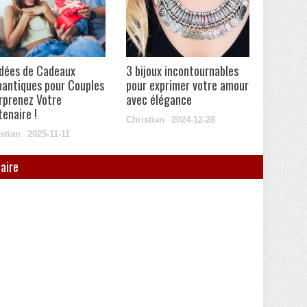
Idées de Cadeaux
3 bijoux incontournables
antiques pour Couples
pour exprimer votre amour
urprenez Votre
avec élégance
tenaire !
Christian
2024-12-28
stian
2025-11-11
aire