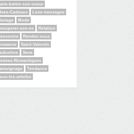
aire-battre-son-coeur
dees-Cadeaux
Love-messages
ariage
Mode
ecuperer-son-ex
Relation
encontre
Rendez-vous
Romance
Saint-Valentin
eduction
Sexe
oirees-Romantiques
emoignage
Tendance
ous-les-articles