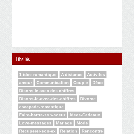
Libellés
1-idee-romantique
A distance
Activites
amour
Communication
Couple
Déco
Disons le avec des chiffres
Disons-le-avec-des-chiffres
Divorce
escapade-romantique
Faire-battre-son-coeur
Idees-Cadeaux
Love-messages
Mariage
Mode
Recuperer-son-ex
Relation
Rencontre