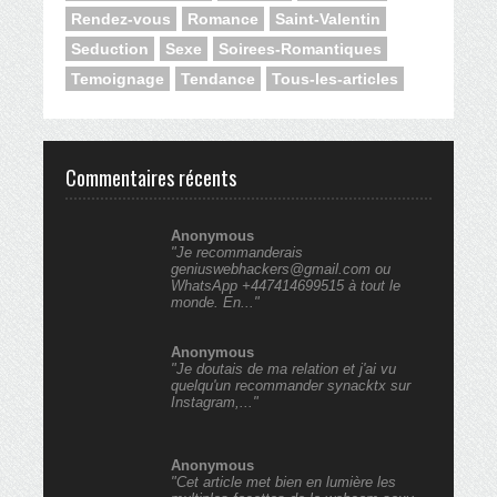
Rendez-vous
Romance
Saint-Valentin
Seduction
Sexe
Soirees-Romantiques
Temoignage
Tendance
Tous-les-articles
Commentaires récents
Anonymous
"Je recommanderais
geniuswebhackers@gmail.com ou
WhatsApp +447414699515 à tout le
monde. En..."
Anonymous
"Je doutais de ma relation et j'ai vu
quelqu'un recommander synacktx sur
Instagram,..."
Anonymous
"Cet article met bien en lumière les